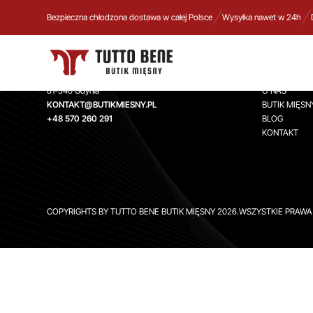
Bezpieczna chłodzona dostawa w całej Polsce
Wysyłka nawet w 24h
TUTTO BENE BUTIK MIĘSNY
INFORMA
Aleja Zwycięstwa 244,
STRONA GŁ
81-540 Gdynia
O NAS
KONTAKT@BUTIKMIESNY.PL
BUTIK MIĘSN
+48 570 260 291
BLOG
KONTAKT
COPYRIGHTS BY TUTTO BENE BUTIK MIĘSNY 2026.WSZYSTKIE PRAW