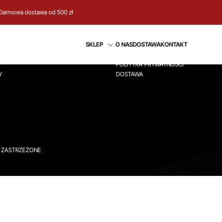
Darmowa dostawa od 500 zł
CJE
REGULAMIN
SKLEP
O NAS
DOSTAWA
KONTAKT
ÓWNA
REGULAMIN
POLITYKA PRYWATNOŚCI
Y
DOSTAWA
A ZASTRZEŻONE