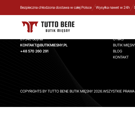
Bezpieczna chłodzona dostawa w całej Polsce
Wysyłka nawet w 24h
TUTTO BENE BUTIK MIĘSNY
INFORMA
Aleja Zwycięstwa 244,
STRONA GŁ
81-540 Gdynia
O NAS
KONTAKT@BUTIKMIESNY.PL
BUTIK MIĘSN
+48 570 260 291
BLOG
KONTAKT
COPYRIGHTS BY TUTTO BENE BUTIK MIĘSNY 2026.WSZYSTKIE PRAW