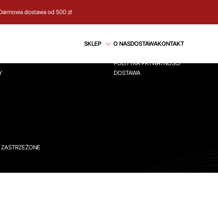
Darmowa dostawa od 500 zł
CJE
REGULAMIN
SKLEP
O NAS
DOSTAWA
KONTAKT
ÓWNA
REGULAMIN
POLITYKA PRYWATNOŚCI
Y
DOSTAWA
A ZASTRZEŻONE