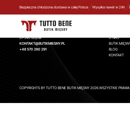
Bezpieczna chłodzona dostawa w całej Polsce
Wysyłka nawet w 24h
TUTTO BENE BUTIK MIĘSNY
INFORMA
Aleja Zwycięstwa 244,
STRONA GŁ
81-540 Gdynia
O NAS
KONTAKT@BUTIKMIESNY.PL
BUTIK MIĘSN
+48 570 260 291
BLOG
KONTAKT
COPYRIGHTS BY TUTTO BENE BUTIK MIĘSNY 2026.WSZYSTKIE PRAW