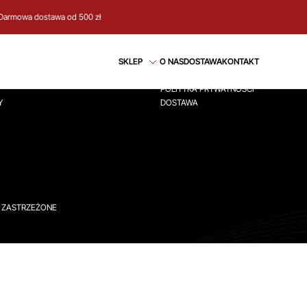
Darmowa dostawa od 500 zł
CJE
REGULAMIN
SKLEP
O NAS
DOSTAWA
KONTAKT
ÓWNA
REGULAMIN
POLITYKA PRYWATNOŚCI
Y
DOSTAWA
A ZASTRZEŻONE