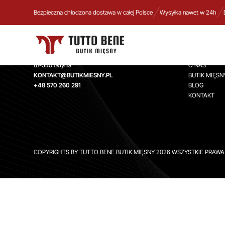
Bezpieczna chłodzona dostawa w całej Polsce
Wysyłka nawet w 24h
TUTTO BENE BUTIK MIĘSNY
INFORMA
Aleja Zwycięstwa 244,
STRONA GŁ
81-540 Gdynia
O NAS
KONTAKT@BUTIKMIESNY.PL
BUTIK MIĘSN
+48 570 260 291
BLOG
KONTAKT
COPYRIGHTS BY TUTTO BENE BUTIK MIĘSNY 2026.WSZYSTKIE PRAW