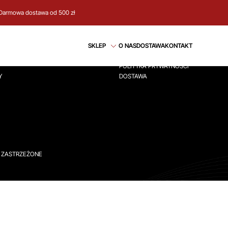
Darmowa dostawa od 500 zł
CJE
REGULAMIN
SKLEP
O NAS
DOSTAWA
KONTAKT
ÓWNA
REGULAMIN
POLITYKA PRYWATNOŚCI
Y
DOSTAWA
A ZASTRZEŻONE