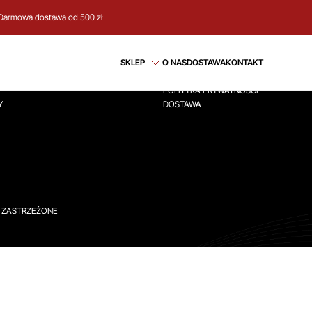
Darmowa dostawa od 500 zł
CJE
REGULAMIN
SKLEP
O NAS
DOSTAWA
KONTAKT
ÓWNA
REGULAMIN
POLITYKA PRYWATNOŚCI
Y
DOSTAWA
A ZASTRZEŻONE