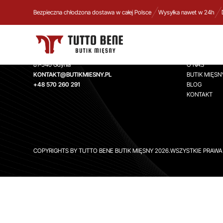
Bezpieczna chłodzona dostawa w całej Polsce
Wysyłka nawet w 24h
TUTTO BENE BUTIK MIĘSNY
INFORMA
Aleja Zwycięstwa 244,
STRONA GŁ
81-540 Gdynia
O NAS
KONTAKT@BUTIKMIESNY.PL
BUTIK MIĘSN
+48 570 260 291
BLOG
KONTAKT
COPYRIGHTS BY TUTTO BENE BUTIK MIĘSNY 2026.WSZYSTKIE PRAW