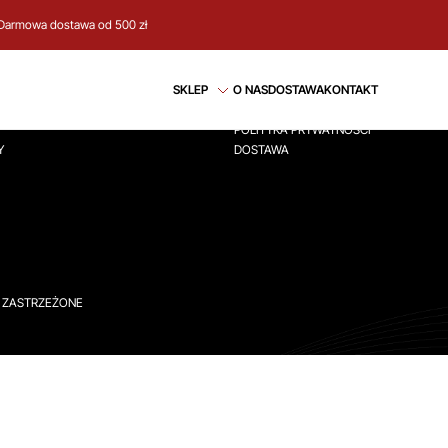
Darmowa dostawa od 500 zł
CJE
REGULAMIN
SKLEP
O NAS
DOSTAWA
KONTAKT
ÓWNA
REGULAMIN
POLITYKA PRYWATNOŚCI
Y
DOSTAWA
A ZASTRZEŻONE