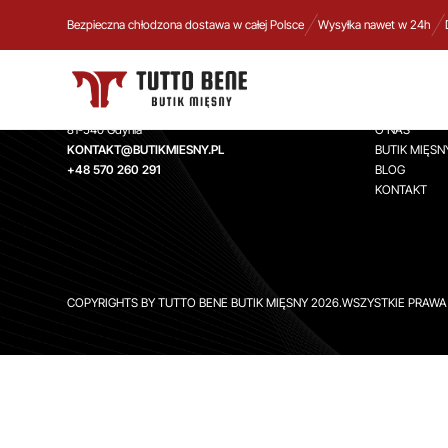
Bezpieczna chłodzona dostawa w całej Polsce
Wysyłka nawet w 24h
TUTTO BENE BUTIK MIĘSNY
INFORMA
Aleja Zwycięstwa 244,
STRONA GŁ
81-540 Gdynia
O NAS
KONTAKT@BUTIKMIESNY.PL
BUTIK MIĘSN
+48 570 260 291
BLOG
KONTAKT
COPYRIGHTS BY TUTTO BENE BUTIK MIĘSNY 2026.WSZYSTKIE PRAW