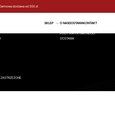
Darmowa dostawa od 500 zł
CJE
REGULAMIN
SKLEP
O NAS
DOSTAWA
KONTAKT
ÓWNA
REGULAMIN
POLITYKA PRYWATNOŚCI
Y
DOSTAWA
A ZASTRZEŻONE