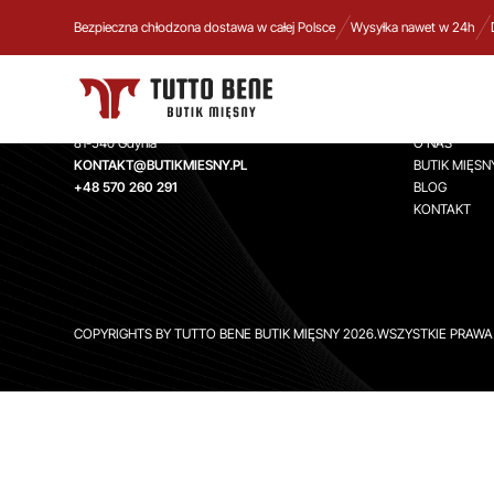
Bezpieczna chłodzona dostawa w całej Polsce
Wysyłka nawet w 24h
TUTTO BENE BUTIK MIĘSNY
INFORMA
Aleja Zwycięstwa 244,
STRONA GŁ
81-540 Gdynia
O NAS
KONTAKT@BUTIKMIESNY.PL
BUTIK MIĘSN
+48 570 260 291
BLOG
KONTAKT
COPYRIGHTS BY TUTTO BENE BUTIK MIĘSNY 2026.WSZYSTKIE PRAW