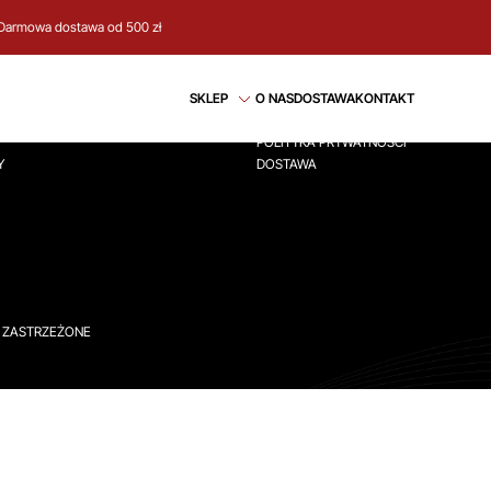
Darmowa dostawa od 500 zł
CJE
REGULAMIN
SKLEP
O NAS
DOSTAWA
KONTAKT
ÓWNA
REGULAMIN
POLITYKA PRYWATNOŚCI
Y
DOSTAWA
A ZASTRZEŻONE