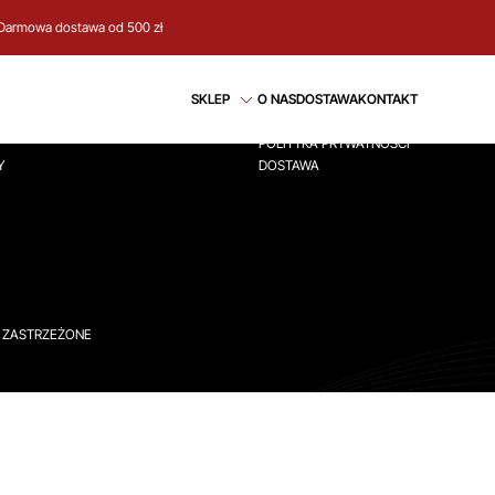
Darmowa dostawa od 500 zł
CJE
REGULAMIN
SKLEP
O NAS
DOSTAWA
KONTAKT
ÓWNA
REGULAMIN
POLITYKA PRYWATNOŚCI
Y
DOSTAWA
A ZASTRZEŻONE