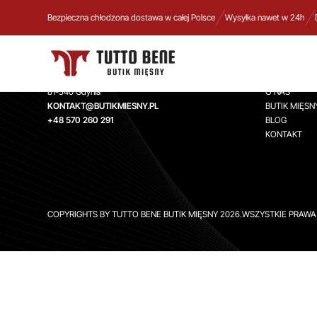
Bezpieczna chłodzona dostawa w całej Polsce
Wysyłka nawet w 24h
TUTTO BENE BUTIK MIĘSNY
INFORMA
Aleja Zwycięstwa 244,
STRONA GŁ
81-540 Gdynia
O NAS
KONTAKT@BUTIKMIESNY.PL
BUTIK MIĘSN
+48 570 260 291
BLOG
KONTAKT
COPYRIGHTS BY TUTTO BENE BUTIK MIĘSNY 2026.WSZYSTKIE PRAW