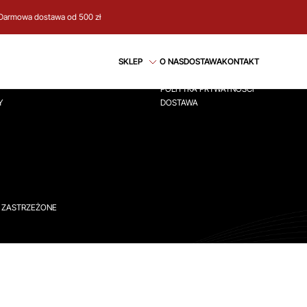
Darmowa dostawa od 500 zł
CJE
REGULAMIN
SKLEP
O NAS
DOSTAWA
KONTAKT
ÓWNA
REGULAMIN
POLITYKA PRYWATNOŚCI
Y
DOSTAWA
A ZASTRZEŻONE