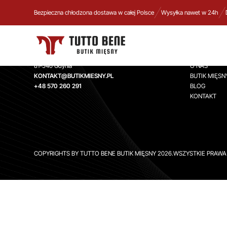
Bezpieczna chłodzona dostawa w całej Polsce
Wysyłka nawet w 24h
TUTTO BENE BUTIK MIĘSNY
INFORMA
Aleja Zwycięstwa 244,
STRONA GŁ
81-540 Gdynia
O NAS
KONTAKT@BUTIKMIESNY.PL
BUTIK MIĘSN
+48 570 260 291
BLOG
KONTAKT
COPYRIGHTS BY TUTTO BENE BUTIK MIĘSNY 2026.WSZYSTKIE PRAW