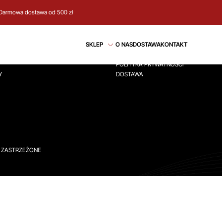
Darmowa dostawa od 500 zł
CJE
REGULAMIN
SKLEP
O NAS
DOSTAWA
KONTAKT
ÓWNA
REGULAMIN
POLITYKA PRYWATNOŚCI
Y
DOSTAWA
A ZASTRZEŻONE