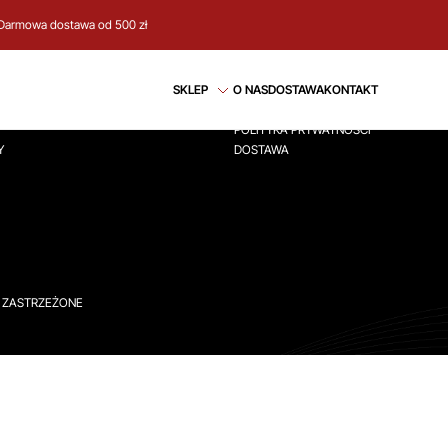
Darmowa dostawa od 500 zł
CJE
REGULAMIN
SKLEP
O NAS
DOSTAWA
KONTAKT
ÓWNA
REGULAMIN
POLITYKA PRYWATNOŚCI
Y
DOSTAWA
A ZASTRZEŻONE