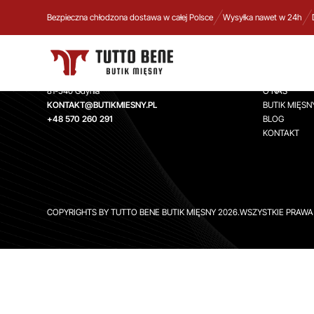
Bezpieczna chłodzona dostawa w całej Polsce
Wysyłka nawet w 24h
TUTTO BENE BUTIK MIĘSNY
INFORMA
Aleja Zwycięstwa 244,
STRONA GŁ
81-540 Gdynia
O NAS
KONTAKT@BUTIKMIESNY.PL
BUTIK MIĘSN
+48 570 260 291
BLOG
KONTAKT
COPYRIGHTS BY TUTTO BENE BUTIK MIĘSNY 2026.WSZYSTKIE PRAW