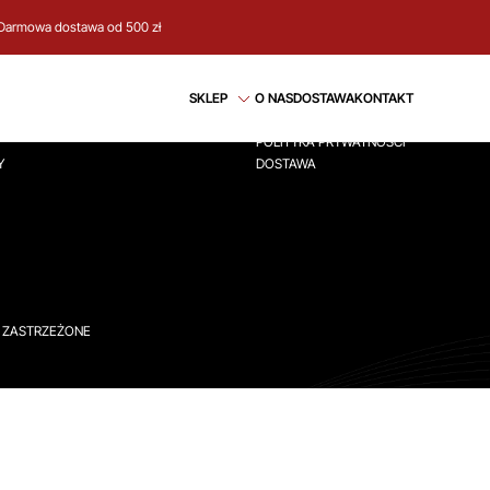
Darmowa dostawa od 500 zł
CJE
REGULAMIN
SKLEP
O NAS
DOSTAWA
KONTAKT
ÓWNA
REGULAMIN
POLITYKA PRYWATNOŚCI
Y
DOSTAWA
A ZASTRZEŻONE