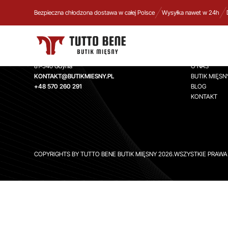
Bezpieczna chłodzona dostawa w całej Polsce
Wysyłka nawet w 24h
TUTTO BENE BUTIK MIĘSNY
INFORMA
Aleja Zwycięstwa 244,
STRONA GŁ
81-540 Gdynia
O NAS
KONTAKT@BUTIKMIESNY.PL
BUTIK MIĘSN
+48 570 260 291
BLOG
KONTAKT
COPYRIGHTS BY TUTTO BENE BUTIK MIĘSNY 2026.WSZYSTKIE PRAW