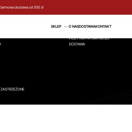
Darmowa dostawa od 500 zł
CJE
REGULAMIN
SKLEP
O NAS
DOSTAWA
KONTAKT
ÓWNA
REGULAMIN
POLITYKA PRYWATNOŚCI
Y
DOSTAWA
A ZASTRZEŻONE