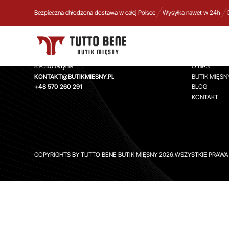
Bezpieczna chłodzona dostawa w całej Polsce
Wysyłka nawet w 24h
TUTTO BENE BUTIK MIĘSNY
INFORMA
Aleja Zwycięstwa 244,
STRONA GŁ
81-540 Gdynia
O NAS
KONTAKT@BUTIKMIESNY.PL
BUTIK MIĘSN
+48 570 260 291
BLOG
KONTAKT
COPYRIGHTS BY TUTTO BENE BUTIK MIĘSNY 2026.WSZYSTKIE PRAW