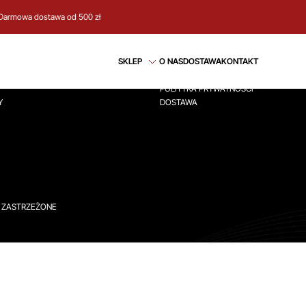
Darmowa dostawa od 500 zł
CJE
REGULAMIN
SKLEP
O NAS
DOSTAWA
KONTAKT
ÓWNA
REGULAMIN
POLITYKA PRYWATNOŚCI
Y
DOSTAWA
A ZASTRZEŻONE