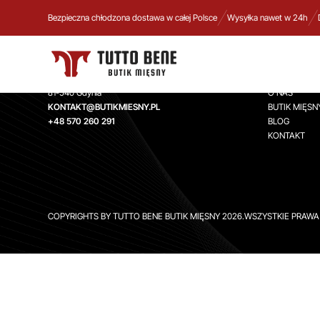
Bezpieczna chłodzona dostawa w całej Polsce
Wysyłka nawet w 24h
TUTTO BENE BUTIK MIĘSNY
INFORMA
Aleja Zwycięstwa 244,
STRONA GŁ
81-540 Gdynia
O NAS
KONTAKT@BUTIKMIESNY.PL
BUTIK MIĘSN
+48 570 260 291
BLOG
KONTAKT
COPYRIGHTS BY TUTTO BENE BUTIK MIĘSNY 2026.WSZYSTKIE PRAW