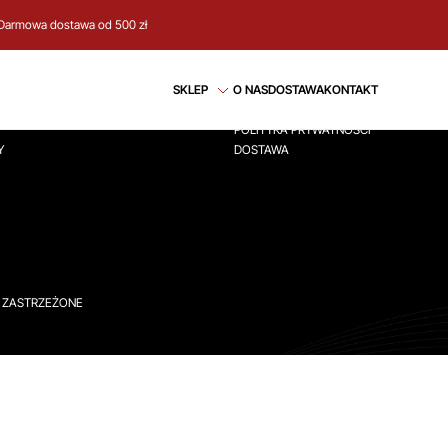
Darmowa dostawa od 500 zł
CJE
REGULAMIN
SKLEP
O NAS
DOSTAWA
KONTAKT
ÓWNA
REGULAMIN
POLITYKA PRYWATNOŚCI
Y
DOSTAWA
A ZASTRZEŻONE