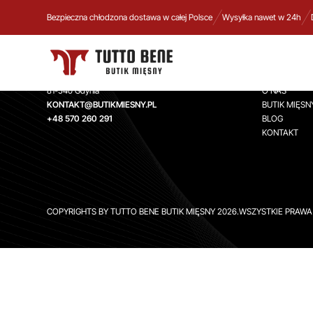
Bezpieczna chłodzona dostawa w całej Polsce
Wysyłka nawet w 24h
TUTTO BENE BUTIK MIĘSNY
INFORMA
Aleja Zwycięstwa 244,
STRONA GŁ
81-540 Gdynia
O NAS
KONTAKT@BUTIKMIESNY.PL
BUTIK MIĘSN
+48 570 260 291
BLOG
KONTAKT
COPYRIGHTS BY TUTTO BENE BUTIK MIĘSNY 2026.WSZYSTKIE PRAW