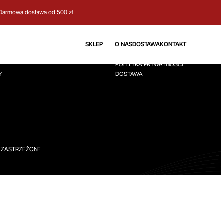
Darmowa dostawa od 500 zł
CJE
REGULAMIN
SKLEP
O NAS
DOSTAWA
KONTAKT
ÓWNA
REGULAMIN
POLITYKA PRYWATNOŚCI
Y
DOSTAWA
A ZASTRZEŻONE