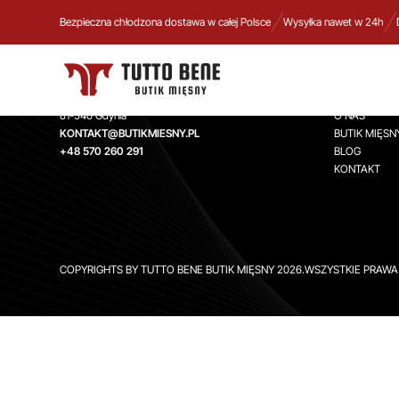
Bezpieczna chłodzona dostawa w całej Polsce
Wysyłka nawet w 24h
TUTTO BENE BUTIK MIĘSNY
INFORMA
Aleja Zwycięstwa 244,
STRONA GŁ
81-540 Gdynia
O NAS
KONTAKT@BUTIKMIESNY.PL
BUTIK MIĘSN
+48 570 260 291
BLOG
KONTAKT
COPYRIGHTS BY TUTTO BENE BUTIK MIĘSNY 2026.WSZYSTKIE PRAW