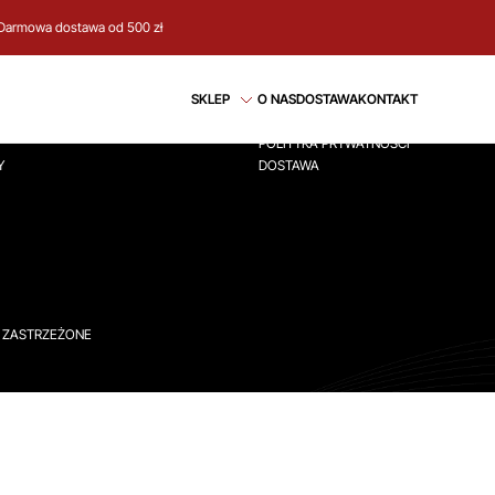
Darmowa dostawa od 500 zł
CJE
REGULAMIN
SKLEP
O NAS
DOSTAWA
KONTAKT
ÓWNA
REGULAMIN
POLITYKA PRYWATNOŚCI
Y
DOSTAWA
A ZASTRZEŻONE