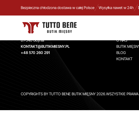
Bezpieczna chłodzona dostawa w całej Polsce
Wysyłka nawet w 24h
TUTTO BENE BUTIK MIĘSNY
INFORMA
Aleja Zwycięstwa 244,
STRONA GŁ
81-540 Gdynia
O NAS
KONTAKT@BUTIKMIESNY.PL
BUTIK MIĘSN
+48 570 260 291
BLOG
KONTAKT
COPYRIGHTS BY TUTTO BENE BUTIK MIĘSNY 2026.WSZYSTKIE PRAW