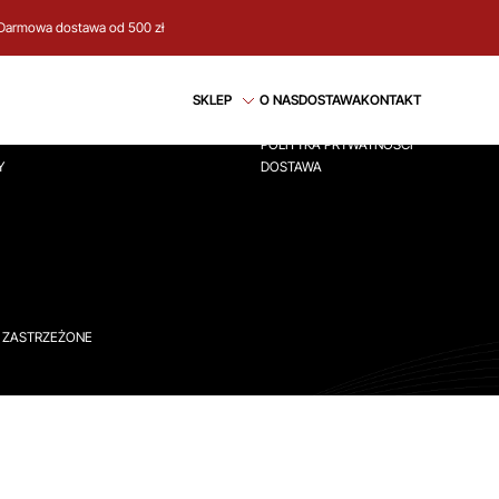
Darmowa dostawa od 500 zł
CJE
REGULAMIN
SKLEP
O NAS
DOSTAWA
KONTAKT
ÓWNA
REGULAMIN
POLITYKA PRYWATNOŚCI
Y
DOSTAWA
A ZASTRZEŻONE