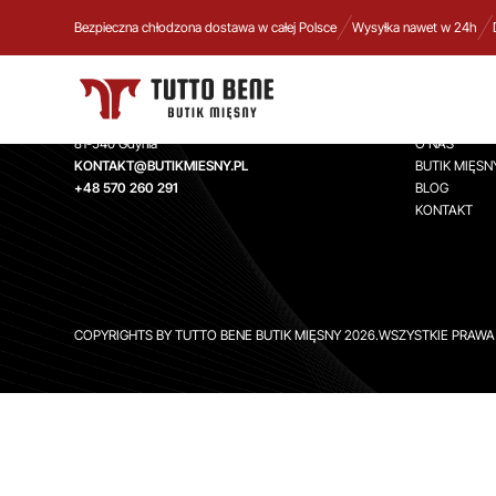
Bezpieczna chłodzona dostawa w całej Polsce
Wysyłka nawet w 24h
TUTTO BENE BUTIK MIĘSNY
INFORMA
Aleja Zwycięstwa 244,
STRONA GŁ
81-540 Gdynia
O NAS
KONTAKT@BUTIKMIESNY.PL
BUTIK MIĘSN
+48 570 260 291
BLOG
KONTAKT
COPYRIGHTS BY TUTTO BENE BUTIK MIĘSNY 2026.WSZYSTKIE PRAW