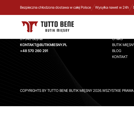
Bezpieczna chłodzona dostawa w całej Polsce
Wysyłka nawet w 24h
TUTTO BENE BUTIK MIĘSNY
INFORMA
Aleja Zwycięstwa 244,
STRONA GŁ
81-540 Gdynia
O NAS
KONTAKT@BUTIKMIESNY.PL
BUTIK MIĘSN
+48 570 260 291
BLOG
KONTAKT
COPYRIGHTS BY TUTTO BENE BUTIK MIĘSNY 2026.WSZYSTKIE PRAW