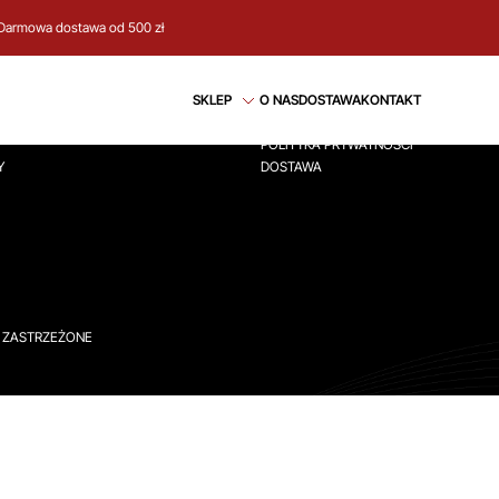
Darmowa dostawa od 500 zł
CJE
REGULAMIN
SKLEP
O NAS
DOSTAWA
KONTAKT
ÓWNA
REGULAMIN
POLITYKA PRYWATNOŚCI
Y
DOSTAWA
A ZASTRZEŻONE