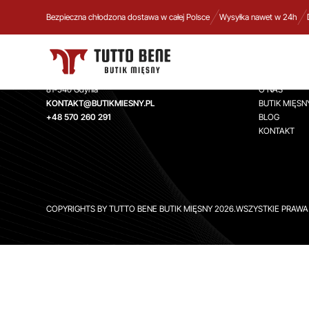
Bezpieczna chłodzona dostawa w całej Polsce
Wysyłka nawet w 24h
TUTTO BENE BUTIK MIĘSNY
INFORMA
Aleja Zwycięstwa 244,
STRONA GŁ
81-540 Gdynia
O NAS
KONTAKT@BUTIKMIESNY.PL
BUTIK MIĘSN
+48 570 260 291
BLOG
KONTAKT
COPYRIGHTS BY TUTTO BENE BUTIK MIĘSNY 2026.WSZYSTKIE PRAW