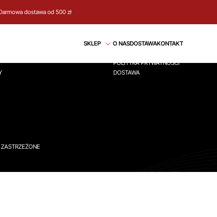
Darmowa dostawa od 500 zł
CJE
REGULAMIN
SKLEP
O NAS
DOSTAWA
KONTAKT
ÓWNA
REGULAMIN
POLITYKA PRYWATNOŚCI
Y
DOSTAWA
A ZASTRZEŻONE