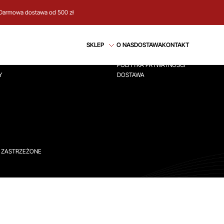
Darmowa dostawa od 500 zł
CJE
REGULAMIN
SKLEP
O NAS
DOSTAWA
KONTAKT
ÓWNA
REGULAMIN
POLITYKA PRYWATNOŚCI
Y
DOSTAWA
A ZASTRZEŻONE