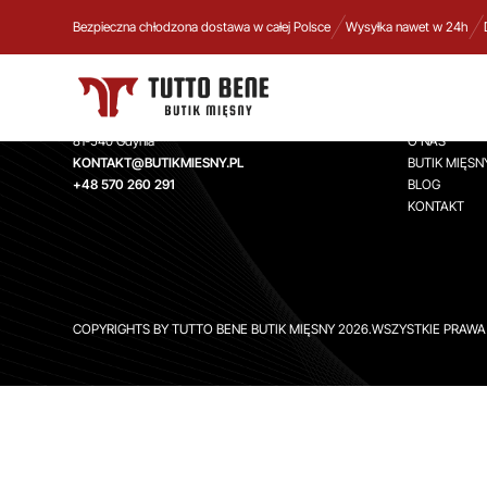
Bezpieczna chłodzona dostawa w całej Polsce
Wysyłka nawet w 24h
TUTTO BENE BUTIK MIĘSNY
INFORMA
Aleja Zwycięstwa 244,
STRONA GŁ
81-540 Gdynia
O NAS
KONTAKT@BUTIKMIESNY.PL
BUTIK MIĘSN
+48 570 260 291
BLOG
KONTAKT
COPYRIGHTS BY TUTTO BENE BUTIK MIĘSNY 2026.WSZYSTKIE PRAW