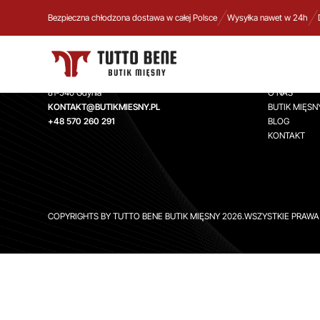
Bezpieczna chłodzona dostawa w całej Polsce
Wysyłka nawet w 24h
TUTTO BENE BUTIK MIĘSNY
INFORMA
Aleja Zwycięstwa 244,
STRONA GŁ
81-540 Gdynia
O NAS
KONTAKT@BUTIKMIESNY.PL
BUTIK MIĘSN
+48 570 260 291
BLOG
KONTAKT
COPYRIGHTS BY TUTTO BENE BUTIK MIĘSNY 2026.WSZYSTKIE PRAW