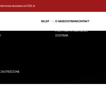
Darmowa dostawa od 500 zł
CJE
REGULAMIN
SKLEP
O NAS
DOSTAWA
KONTAKT
ÓWNA
REGULAMIN
POLITYKA PRYWATNOŚCI
Y
DOSTAWA
A ZASTRZEŻONE