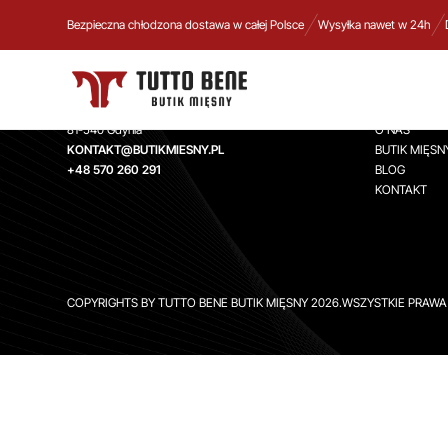
Bezpieczna chłodzona dostawa w całej Polsce
Wysyłka nawet w 24h
TUTTO BENE BUTIK MIĘSNY
INFORMA
Aleja Zwycięstwa 244,
STRONA GŁ
81-540 Gdynia
O NAS
KONTAKT@BUTIKMIESNY.PL
BUTIK MIĘSN
+48 570 260 291
BLOG
KONTAKT
COPYRIGHTS BY TUTTO BENE BUTIK MIĘSNY 2026.WSZYSTKIE PRAW