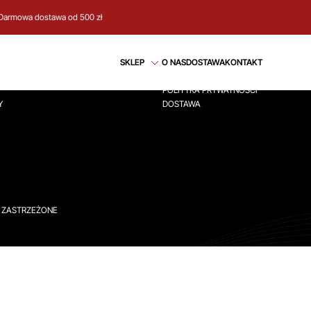
Darmowa dostawa od 500 zł
CJE
REGULAMIN
SKLEP
O NAS
DOSTAWA
KONTAKT
ÓWNA
REGULAMIN
POLITYKA PRYWATNOŚCI
Y
DOSTAWA
A ZASTRZEŻONE