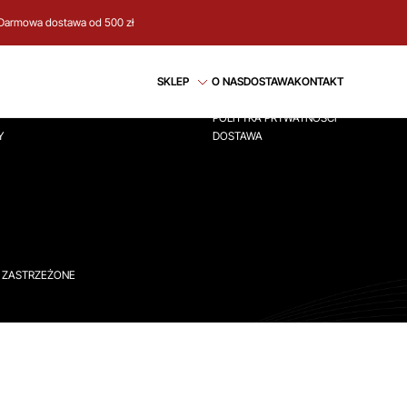
Darmowa dostawa od 500 zł
CJE
REGULAMIN
SKLEP
O NAS
DOSTAWA
KONTAKT
ÓWNA
REGULAMIN
POLITYKA PRYWATNOŚCI
Y
DOSTAWA
A ZASTRZEŻONE