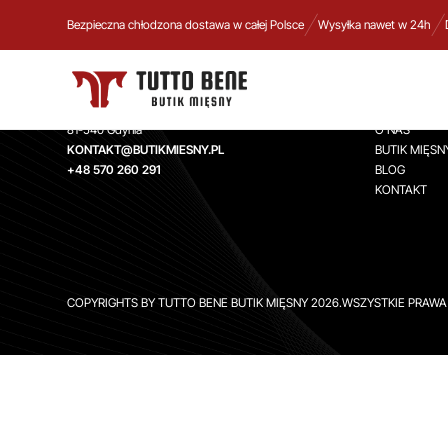
Bezpieczna chłodzona dostawa w całej Polsce
Wysyłka nawet w 24h
TUTTO BENE BUTIK MIĘSNY
INFORMA
Aleja Zwycięstwa 244,
STRONA GŁ
81-540 Gdynia
O NAS
KONTAKT@BUTIKMIESNY.PL
BUTIK MIĘSN
+48 570 260 291
BLOG
KONTAKT
COPYRIGHTS BY TUTTO BENE BUTIK MIĘSNY 2026.WSZYSTKIE PRAW