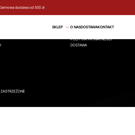
Darmowa dostawa od 500 zł
CJE
REGULAMIN
SKLEP
O NAS
DOSTAWA
KONTAKT
ÓWNA
REGULAMIN
POLITYKA PRYWATNOŚCI
Y
DOSTAWA
A ZASTRZEŻONE