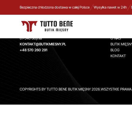
Bezpieczna chłodzona dostawa w całej Polsce
Wysyłka nawet w 24h
TUTTO BENE BUTIK MIĘSNY
INFORMA
Aleja Zwycięstwa 244,
STRONA GŁ
81-540 Gdynia
O NAS
KONTAKT@BUTIKMIESNY.PL
BUTIK MIĘSN
+48 570 260 291
BLOG
KONTAKT
COPYRIGHTS BY TUTTO BENE BUTIK MIĘSNY 2026.WSZYSTKIE PRAW