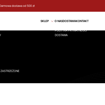
Darmowa dostawa od 500 zł
CJE
REGULAMIN
SKLEP
O NAS
DOSTAWA
KONTAKT
ÓWNA
REGULAMIN
POLITYKA PRYWATNOŚCI
Y
DOSTAWA
A ZASTRZEŻONE