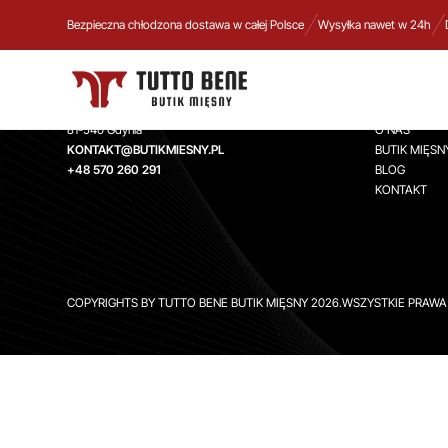
Bezpieczna chłodzona dostawa w całej Polsce
Wysyłka nawet w 24h
TUTTO BENE BUTIK MIĘSNY
INFORMA
Aleja Zwycięstwa 244,
STRONA GŁ
81-540 Gdynia
O NAS
KONTAKT@BUTIKMIESNY.PL
BUTIK MIĘSN
+48 570 260 291
BLOG
KONTAKT
COPYRIGHTS BY TUTTO BENE BUTIK MIĘSNY 2026.WSZYSTKIE PRAW