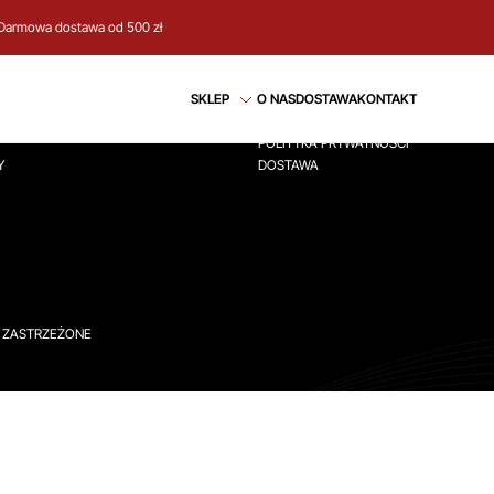
Darmowa dostawa od 500 zł
CJE
REGULAMIN
SKLEP
O NAS
DOSTAWA
KONTAKT
ÓWNA
REGULAMIN
POLITYKA PRYWATNOŚCI
Y
DOSTAWA
A ZASTRZEŻONE