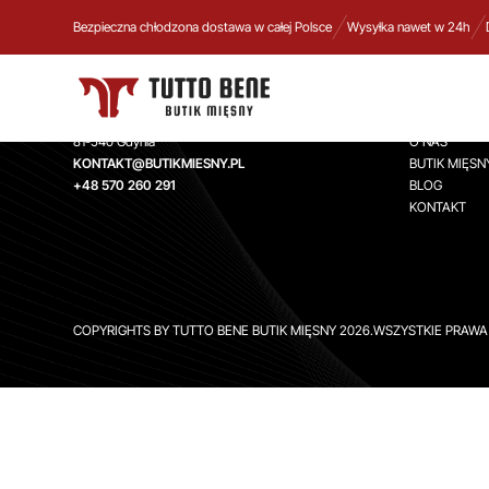
Bezpieczna chłodzona dostawa w całej Polsce
Wysyłka nawet w 24h
TUTTO BENE BUTIK MIĘSNY
INFORMA
Aleja Zwycięstwa 244,
STRONA GŁ
81-540 Gdynia
O NAS
KONTAKT@BUTIKMIESNY.PL
BUTIK MIĘSN
+48 570 260 291
BLOG
KONTAKT
COPYRIGHTS BY TUTTO BENE BUTIK MIĘSNY 2026.WSZYSTKIE PRAW