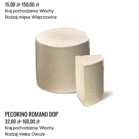
15,00
zł
150,00
zł
Zakres
–
cen:
Kraj pochodzenia: Włochy
od
Rodzaj mięsa: Wieprzowina
15,00 zł
do
150,00 zł
PECORINO ROMANO DOP
32,00
zł
160,00
zł
Zakres
–
cen:
Kraj pochodzenia: Włochy
od
Rodzaj mleka: Owcze