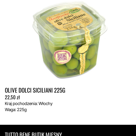
32,00 zł
do
160,00 zł
OLIVE DOLCI SICILIANI 225G
22,50
zł
Kraj pochodzenia: Włochy
Waga: 225g
TUTTO BENE BUTIK MIĘSNY